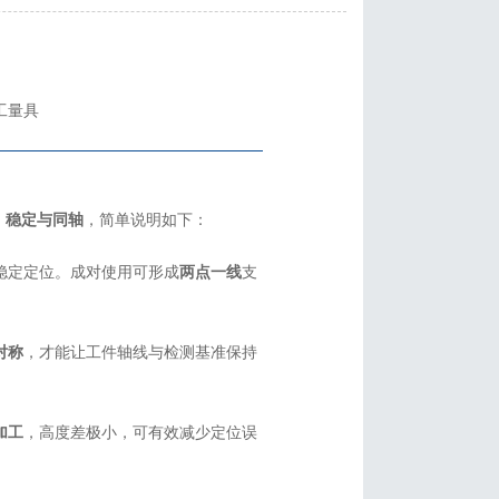
？
廷工量具
、稳定与同轴
，简单说明如下：
稳定定位。成对使用可形成
两点一线
支
对称
，才能让工件轴线与检测基准保持
加工
，高度差极小，可有效减少定位误