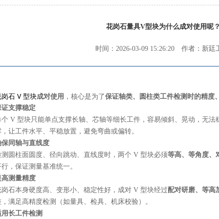
花岗石量具V型块为什么成对使用呢
时间：2026-03-09 15:26:20 作者：新
岗石 V 型块
成对使用
，核心是为了
保证轴类、圆柱类工件检测时的精度
保证支撑稳定
单个 V 型块只能单点支撑长轴、芯轴等细长工件，容易倾斜、晃动，无法
撑，让工件水平、平稳放置，避免弯曲或偏转。
确保同轴与直线度
检测圆柱面圆度、径向跳动、直线度时，两个 V 型块必须
等高、等角度、
平行，保证测量基准统一。
提高测量精度
花岗石本身硬度高、变形小、稳定性好，成对 V 型块经过
配对研磨、等高
差，满足高精度检测（如量具、检具、机床校验）。
适用长工件检测