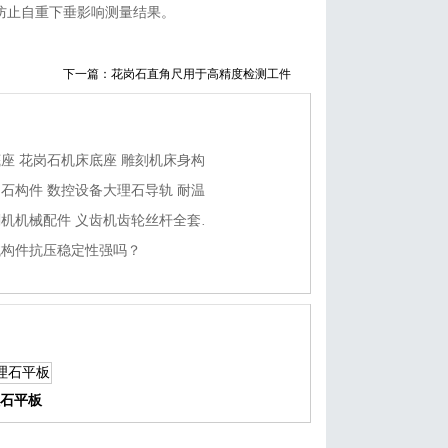
防止自重下垂影响测量结果。
下一篇：
花岗石直角尺用于高精度检测工件
雕刻机大理石底座 花岗石机床底座 雕刻机床身构件精度稳定
定制耐高温花岗石构件 数控设备大理石导轨 耐温花岗石平台质量如何?
高精度义齿雕刻机机械配件 义齿机齿轮丝杆全套构件怎么加工?
械构件抗压稳定性强吗？
石平板