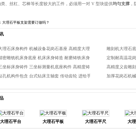
轴类、丝杠、芯棒等长度较大的工件，必须用一对 V 型块提供
均匀支撑
，
：
大理石平板支架需要订做吗？
讯
大理石床身构件 机械设备花岗石基座 高精度大理石铸件加工
精密雕铣机床身底座 机床床身铸造 耐磨铸铁床身加工
三坐标床身铸件 三坐标测量机底座构件 高精度铸铁基座怎么加工呢？
钻孔机构件包含 台式钻床主轴套 传动齿轮 进给手轮 钻孔机维修替换配件吗
加厚花岗石机
品
大理石平台
大理石平板
大理石平尺
大理