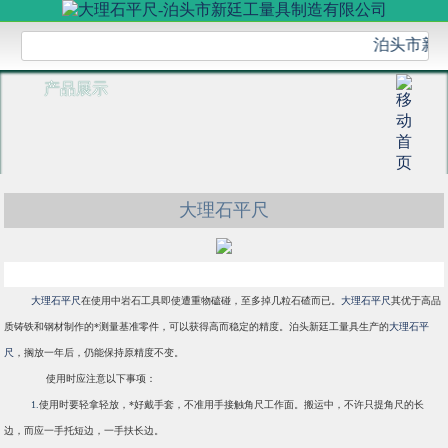
泊头市新廷
产品展示
大理石平尺
大理石平尺
在使用中岩石工具即使遭重物磕碰，至多掉几粒石碴而已。
大理石平尺
其优于高品
质铸铁和钢材制作的*测量基准零件，可以获得高而稳定的精度。泊头新廷工量具生产的
大理石平
尺
，搁放一年后，仍能保持原精度不变。
使用时应注意以下事项：
1.
使用时要轻拿轻放，*好戴手套，不准用手接触角尺工作面。搬运中，不许只提角尺的长
边，而应一手托短边，一手扶长边。